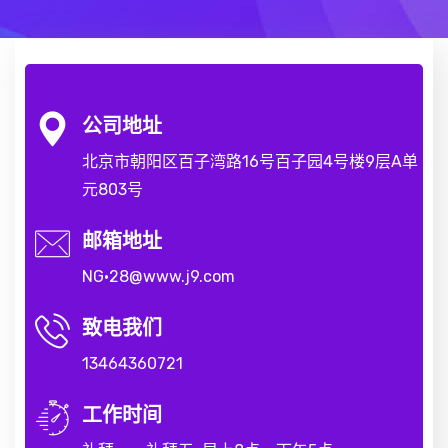
公司地址
北京市朝阳区百子湾路16号百子园4号楼9层A单
元803号
邮箱地址
NG·28@www.j9.com
致电我们
13464360721
工作时间