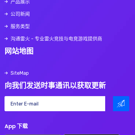
产品展示
公司新闻
服务类型
沟通雷火 - 专业雷火竞技与电竞游戏提供商
网站地图
SiteMap
向我们发送时事通讯以获取更新
App 下载