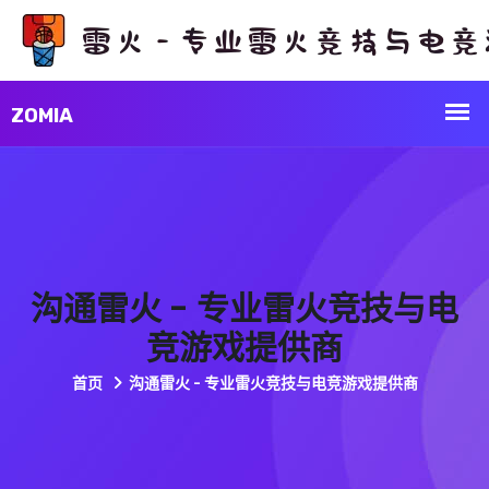
沟通雷火 - 专业雷火竞技与电
竞游戏提供商
首页
沟通雷火 - 专业雷火竞技与电竞游戏提供商