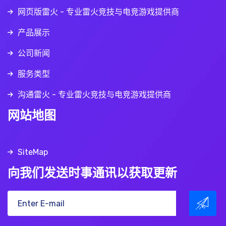
网页版雷火 - 专业雷火竞技与电竞游戏提供商
产品展示
公司新闻
服务类型
沟通雷火 - 专业雷火竞技与电竞游戏提供商
网站地图
SiteMap
向我们发送时事通讯以获取更新