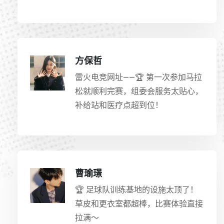
方保哲
雷火电竞网址——🏆 第一次参加马拉
松就顺利完赛，组委会服务太贴心，
补给站和医疗点超到位！
曹瑜璟
🏆 足球队训练基地的设施太顶了！
草皮和更衣室都超棒，比赛体验直接
拉满～