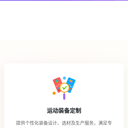
运动装备定制
提供个性化装备设计、选材及生产服务，满足专