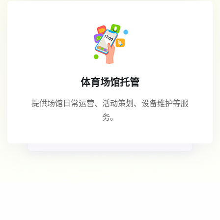
体育场馆托管
提供场馆日常运营、活动策划、设备维护等服
务。